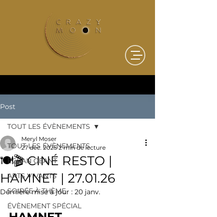
Post
TOUT LES ÉVÈNEMENTS
Meryl Moser
TOUT LES ÉVÈNEMENTS
27 déc. 2025
2 min de lecture
🍽️🎬 CINÉ RESTO |
ÉCRAN GÉANT
HAMNET | 27.01.26
ARTS VIVANTS
SOIRÉE À THÈME
Dernière mise à jour :
20 janv.
Ciné Resto
ÉVÈNEMENT SPÉCIAL
HAMNET