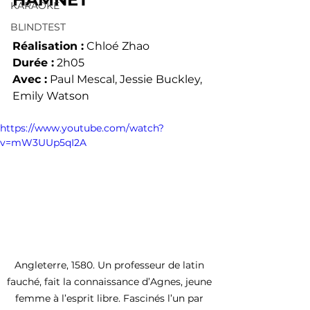
KARAOKE
BLINDTEST
Réalisation :
 Chloé Zhao
Durée :
 2h05
Avec :
 Paul Mescal, Jessie Buckley, 
Emily Watson
https://www.youtube.com/watch?
v=mW3UUp5qI2A
Angleterre, 1580. Un professeur de latin 
fauché, fait la connaissance d’Agnes, jeune 
femme à l’esprit libre. Fascinés l’un par 