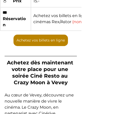
👛	
Prix
15.-
🎟️	
Achetez vos billets en ligne ou aux 
Réservatio
cinémas Rex/Astor 
(non remboursable)
n
Achetez vos billets en ligne
Achetez dès maintenant 
votre place pour une 
soirée Ciné Resto au 
Crazy Moon à Vevey
Ciné Resto
Au cœur de Vevey, découvrez une 
nouvelle manière de vivre le 
cinéma. Le Crazy Moon, en 
partenariat avec Cinérive, 