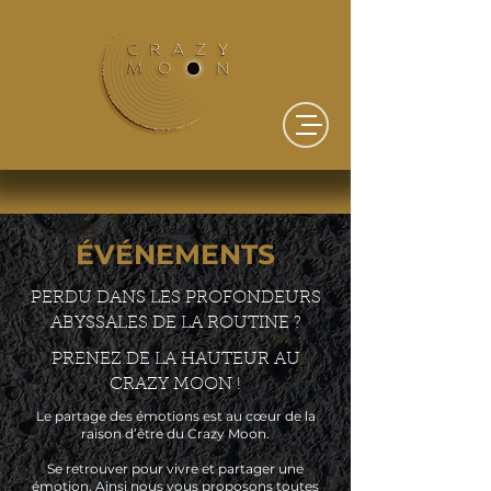
ÉVÉNEMENTS
PERDU DANS LES PROFONDEURS
ABYSSALES DE LA ROUTINE ?
PRENEZ DE LA HAUTEUR AU
CRAZY MOON !
Le partage des émotions est au cœur de la
raison d’être du Crazy Moon.
Se retrouver pour vivre et partager une
émotion. Ainsi nous vous proposons toutes