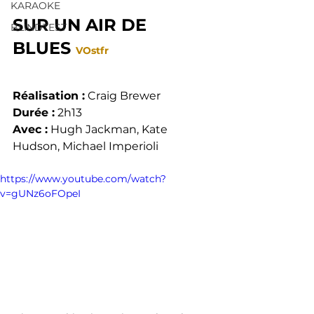
Ciné Resto
KARAOKE
SUR UN AIR DE 
BLINDTEST
BLUES 
VOstfr
Réalisation :
 Craig Brewer
Durée :
 2h13
Avec :
 Hugh Jackman, Kate 
Hudson, Michael Imperioli
https://www.youtube.com/watch?
v=gUNz6oFOpeI