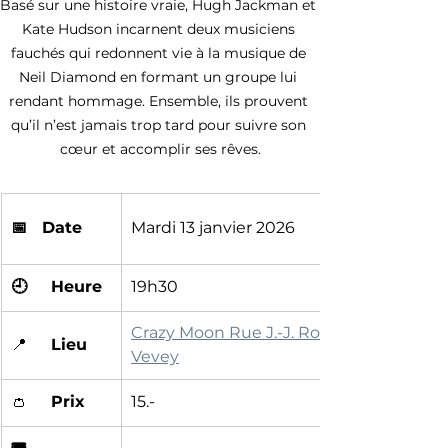
Basé sur une histoire vraie, Hugh Jackman et 
Kate Hudson incarnent deux musiciens 
fauchés qui redonnent vie à la musique de 
Neil Diamond en formant un groupe lui 
rendant hommage. Ensemble, ils prouvent 
qu’il n’est jamais trop tard pour suivre son 
cœur et accomplir ses rêves.
📅   Date
Mardi 13 janvier 2026
🕘	Heure
19h30
Crazy Moon Rue J.-J. Rousseau 5, 1800 
📍	
Lieu
Vevey
👛	
Prix
15.-
🎟️	