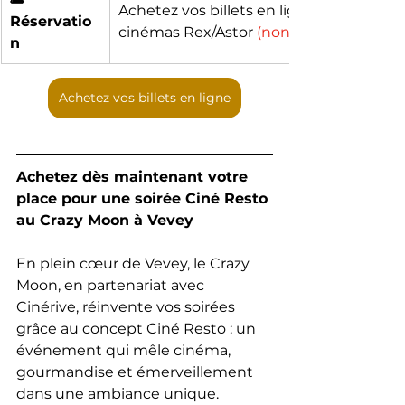
Achetez vos billets en ligne ou aux 
Réservatio
cinémas Rex/Astor 
(non remboursable)
n
Achetez vos billets en ligne
Achetez dès maintenant votre 
place pour une soirée Ciné Resto 
au Crazy Moon à Vevey
Ciné Resto
En plein cœur de Vevey, le Crazy 
Moon, en partenariat avec 
Cinérive, réinvente vos soirées 
grâce au concept Ciné Resto : un 
événement qui mêle cinéma, 
gourmandise et émerveillement 
dans une ambiance unique.