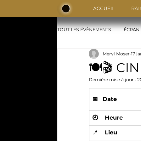
ACCUEIL
RAI
TOUT LES ÉVÈNEMENTS
ÉCRAN
Meryl Moser
17 ja
BLINDTEST
🍽️🎬 CI
Dernière mise à jour :
2
📅   Date
🕘	Heure
📍	
Lieu