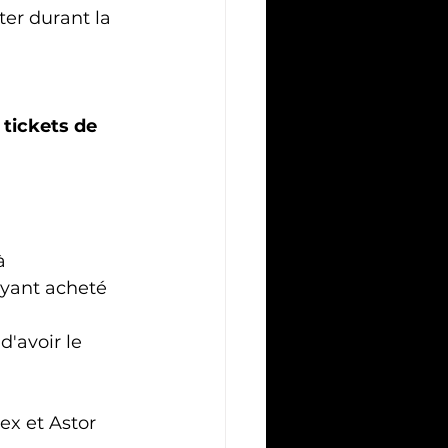
er durant la 
 tickets de 
à 
yant acheté 
'avoir le 
ex et Astor 