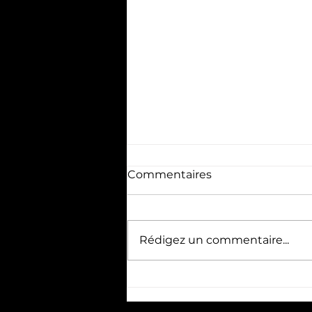
Commentaires
Rédigez un commentaire...
🍽️🎬 CINÉ RESTO | RENTAL
FAMILY | 10.02.26