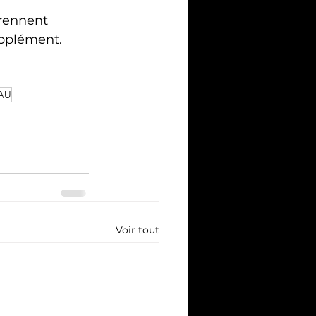
rennent 
upplément.
AU
Voir tout