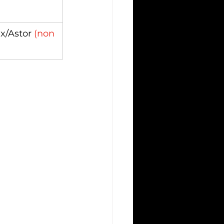
x/Astor 
(non 