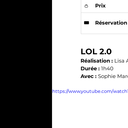
👛	
Prix
🎟️	Réservation
LOL 2.0
Réalisation :
 Lisa
Durée :
 1h40
Avec :
 Sophie Mar
https://www.youtube.com/watc