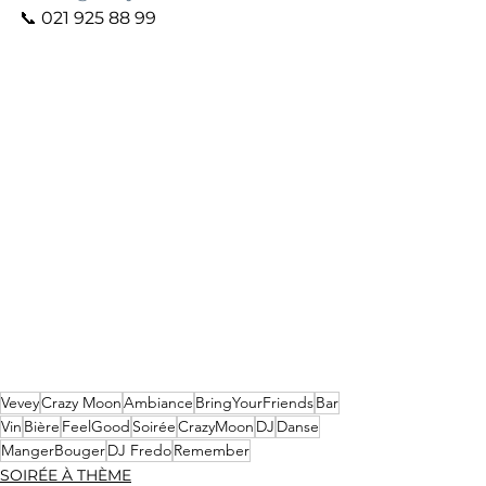
📞 021 925 88 99
Vevey
Crazy Moon
Ambiance
BringYourFriends
Bar
Vin
Bière
FeelGood
Soirée
CrazyMoon
DJ
Danse
MangerBouger
DJ Fredo
Remember
SOIRÉE À THÈME