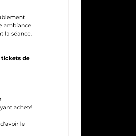
tablement 
ne ambiance 
 la séance.
 tickets de 
à 
yant acheté 
'avoir le 