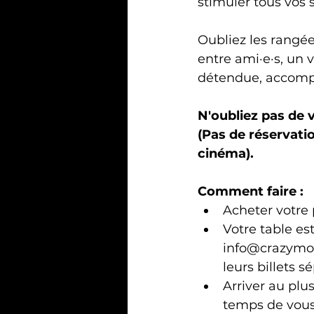
stimuler tous vos
Oubliez les rangée
entre ami·e·s, un 
détendue, accompa
N'oubliez pas de v
(Pas de réservatio
cinéma).
Comment faire : 
Acheter votre 
Votre table es
info@crazymoo
leurs billets 
Arriver au plu
temps de vous