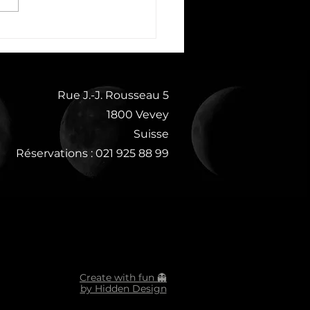
CINÉ RESTO | IN THE
 | 19.05.26 🎬
Rue J.-J. Rousseau 5
1800 Vevey
Suisse
Réservations : 021 925 88 99
Create with fun 👻
by Hidden Design