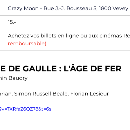
Crazy Moon - Rue J.-J. Rousseau 5, 1800 Vevey
15.-
Achetez vos billets en ligne ou aux cinémas Re
remboursable)
E DE GAULLE : L'ÂGE DE FER
nin Baudry
ian, Simon Russell Beale, Florian Lesieur
h?v=TXRfaZ6QZ78&t=6s