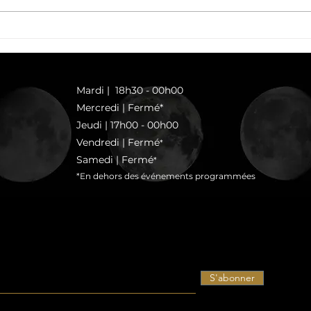
🍽️ CINÉ RESTO | LA
🍽️ 
VÉNUS ÉLECTRIQUE |
GREY
26.05.26 🎬
Mardi | 18h30 - 00h00
Mercredi | Fermé*
Jeudi | 17h00 - 00h00
Vendredi | Fermé
*
Samedi | Fermé
*
*En dehors des événements programmées
S'abonner