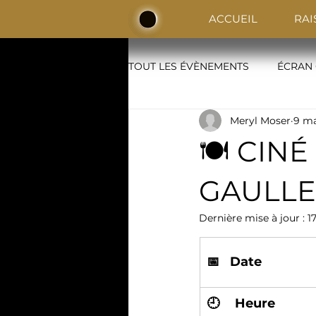
ACCUEIL
RAI
TOUT LES ÉVÈNEMENTS
ÉCRAN
Meryl Moser
9 ma
BLINDTEST
🍽️ CIN
GAULLE :
Dernière mise à jour :
1
📅   Date
🕘	Heure