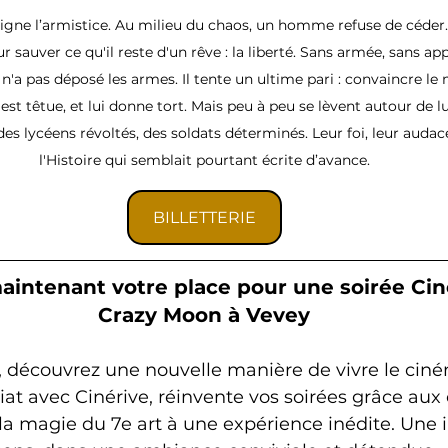
signe l’armistice. Au milieu du chaos, un homme refuse de céder.
sauver ce qu'il reste d'un rêve : la liberté. Sans armée, sans app
, n'a pas déposé les armes. Il tente un ultime pari : convaincre l
é est têtue, et lui donne tort. Mais peu à peu se lèvent autour de l
es lycéens révoltés, des soldats déterminés. Leur foi, leur audace
l'Histoire qui semblait pourtant écrite d’avance.
BILLETTERIE
intenant votre place pour une soirée Cin
Crazy Moon à Vevey
 découvrez une nouvelle manière de vivre le ciné
at avec Cinérive, réinvente vos soirées grâce aux
la magie du 7e art à une expérience inédite. Une i