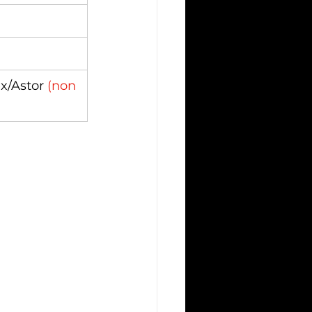
x/Astor 
(non 