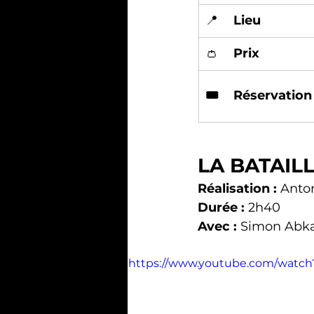
📍	
Lieu
👛	
Prix
🎟️	Réservation
LA BATAILL
Réalisation :
 Anto
Durée :
 2h40
Avec :
 Simon Abkar
https://www.youtube.com/watc