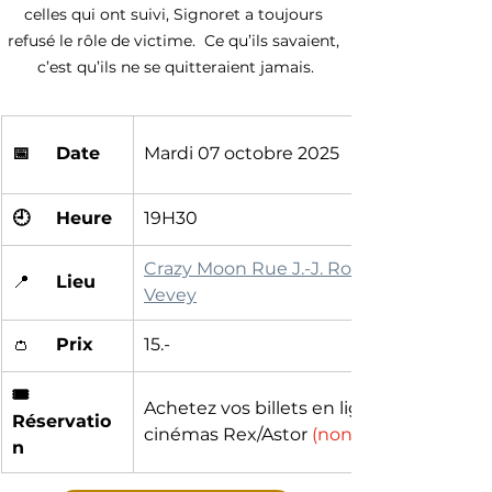
celles qui ont suivi, Signoret a toujours 
refusé le rôle de victime.  Ce qu’ils savaient, 
c’est qu’ils ne se quitteraient jamais.
📅
	Date
Mardi 07 octobre 2025
🕘	Heure
19H30
Crazy Moon Rue J.-J. Rousseau 5, 1800 
📍	
Lieu
Vevey
👛	
Prix
15.-
🎟️	
Achetez vos billets en ligne ou aux 
Réservatio
cinémas Rex/Astor 
(non remboursable)
n