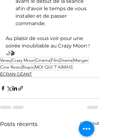
avant le début de la séance 
afin d'avoir le temps de vous 
installer et de passer 
commande.
Au plaisir de vous voir pour une 
soirée inoubliable au Crazy Moon ! 
🌙🎬
Vevey
Crazy Moon
Cinéma
Film
Drame
Manger
Cine Resto
Biopic
MOI QUI T'AIMAIS
ÉCRAN GÉANT
Voir tout
Posts récents