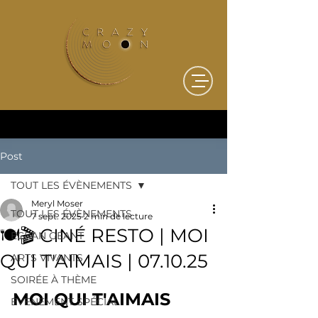
Post
TOUT LES ÉVÈNEMENTS
Meryl Moser
TOUT LES ÉVÈNEMENTS
7 sept. 2025
2 min de lecture
🍽️🎬 CINÉ RESTO | MOI
ÉCRAN GÉANT
QUI T'AIMAIS | 07.10.25
ARTS VIVANTS
SOIRÉE À THÈME
Ciné Resto
MOI QUI T'AIMAIS
ÉVÈNEMENT SPÉCIAL