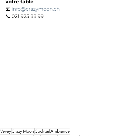
votre table
 : 
📧 
info@crazymoon.ch
📞 021 925 88 99
Vevey
Crazy Moon
Cocktail
Ambiance