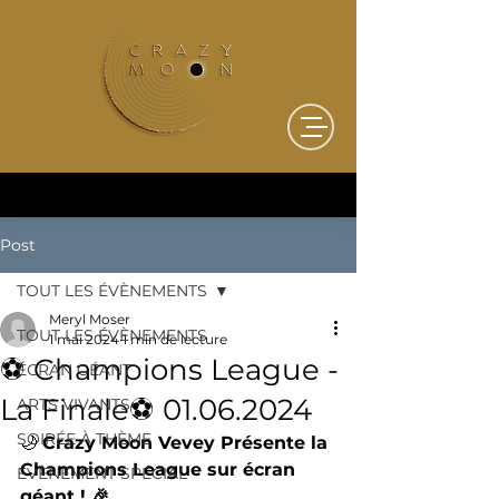
Post
TOUT LES ÉVÈNEMENTS
Meryl Moser
TOUT LES ÉVÈNEMENTS
1 mai 2024
1 min de lecture
⚽ Champions League -
ÉCRAN GÉANT
La Finale⚽ 01.06.2024
ARTS VIVANTS
SOIRÉE À THÈME
🌙 
Crazy Moon Vevey Présente la 
Champions League sur écran 
ÉVÈNEMENT SPÉCIAL
géant ! 🎉