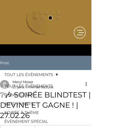
Post
TOUT LES ÉVÈNEMENTS
Meryl Moser
TOUT LES ÉVÈNEMENTS
27 janv.
1 min de lecture
❔🎶 SOIRÉE BLINDTEST |
ÉCRAN GÉANT
DEVINE ET GAGNE ! |
ARTS VIVANTS
SOIRÉE À THÈME
27.02.26
ÉVÈNEMENT SPÉCIAL