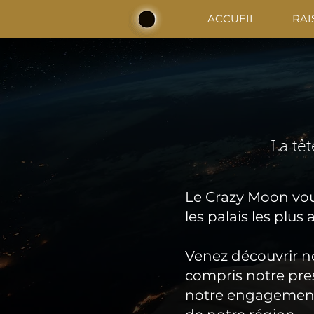
ACCUEIL
RAI
La têt
Le Crazy Moon vou
les palais les plus 
Venez découvrir no
compris notre pres
notre engagement à