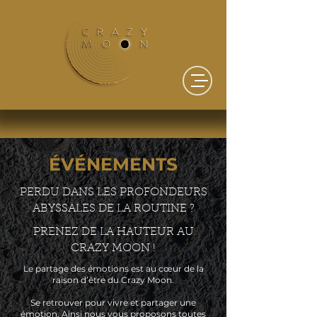
ÉVÉNEMENTS
PERDU DANS LES PROFONDEURS
ABYSSALES DE LA ROUTINE ?
PRENEZ DE LA HAUTEUR AU
CRAZY MOON !
Le partage des émotions est au cœur de la
raison d’être du Crazy Moon.
Se retrouver pour vivre et partager une
émotion. Ainsi nous vous proposons toutes